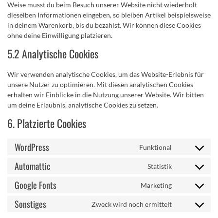
Weise musst du beim Besuch unserer Website nicht wiederholt
dieselben Informationen eingeben, so bleiben Artikel beispielsweise
in deinem Warenkorb, bis du bezahlst. Wir können diese Cookies
ohne deine Einwilligung platzieren.
5.2 Analytische Cookies
Wir verwenden analytische Cookies, um das Website-Erlebnis für
unsere Nutzer zu optimieren. Mit diesen analytischen Cookies
erhalten wir Einblicke in die Nutzung unserer Website. Wir bitten
um deine Erlaubnis, analytische Cookies zu setzen.
6. Platzierte Cookies
WordPress
Funktional
Consent
to
Automattic
Statistik
Consent
service
to
wordpress
Google Fonts
Marketing
Consent
service
to
automattic
Sonstiges
Zweck wird noch ermittelt
Consent
service
to