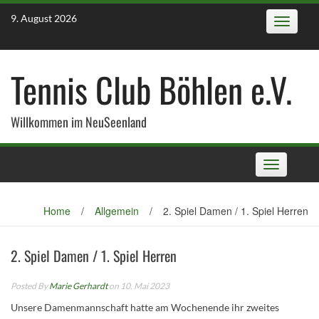
Skip
9. August 2026
Toggle
to
navigatio
content
Tennis Club Böhlen e.V.
Willkommen im NeuSeenland
Toggle
navigation
Home
/
Allgemein
/
2. Spiel Damen / 1. Spiel Herren
2. Spiel Damen / 1. Spiel Herren
Posted By
Marie Gerhardt
on 10. Mai 2023
Unsere Damenmannschaft hatte am Wochenende ihr zweites